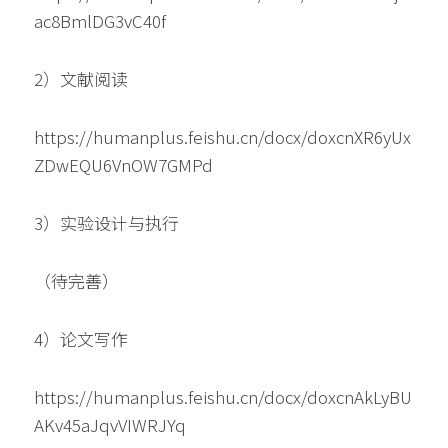
ac8BmlDG3vC40f
2）文献阅读
https://humanplus.feishu.cn/docx/doxcnXR6yUx
ZDwEQU6VnOW7GMPd
3）实验设计与执行
（待完善）
4）论文写作
https://humanplus.feishu.cn/docx/doxcnAkLyBU
AKv45aJqvVIWRJYq